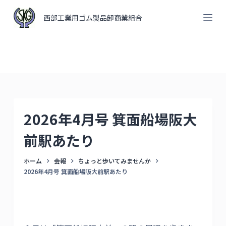
コ
西部工業用ゴム製品卸商業組合
ン
テ
ン
ツ
へ
ス
キ
2026年4月号 箕面船場阪大
ッ
プ
前駅あたり
ホーム
会報
ちょっと歩いてみませんか
2026年4月号 箕面船場阪大前駅あたり