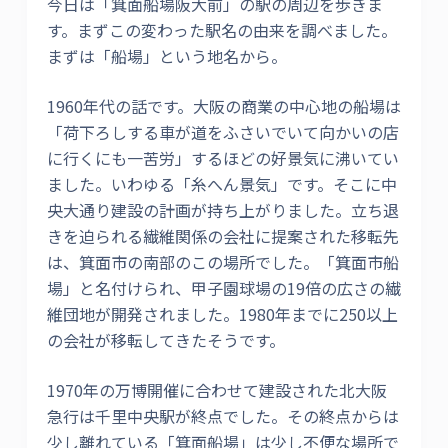
今日は「箕面船場阪大前」の駅の周辺を歩きま
す。まずこの変わった駅名の由来を調べました。
まずは「船場」という地名から。
1960年代の話です。大阪の商業の中心地の船場は
「荷下ろしする車が道をふさいでいて向かいの店
に行くにも一苦労」するほどの好景気に沸いてい
ました。いわゆる「糸へん景気」です。そこに中
央大通り建設の計画が持ち上がりました。立ち退
きを迫られる繊維関係の会社に提案された移転先
は、箕面市の南部のこの場所でした。「箕面市船
場」と名付けられ、甲子園球場の19倍の広さの繊
維団地が開発されました。1980年までに250以上
の会社が移転してきたそうです。
1970年の万博開催に合わせて建設された北大阪
急行は千里中央駅が終点でした。その終点からは
少し離れている「箕面船場」は少し不便な場所で