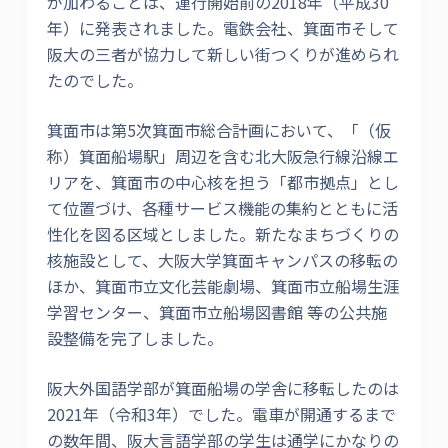
が加わることは、運行開始前の2018年（平成30
年）に発表されました。電鉄会社、箕面市そして
阪大の三者が協力して新しい街つくりが進められ
たのでした。
箕面市は第5次箕面市総合計画において、「（仮
称）箕面船場駅」周辺を含む北大阪急行線沿線エ
リアを、箕面市の中心核を担う「都市拠点」とし
て位置づけ、各種サービス機能の集約とともに活
性化を図る区域としました。新たなまちづくりの
核施設として、大阪大学箕面キャンパスの移転の
ほか、箕面市立文化芸能劇場、箕面市立船場生涯
学習センター、箕面市立船場図書館 等の公共施
設整備を完了しました。
阪大外国語学部が箕面船場の学舎に移転したのは
2021年（令和3年）でした。電車が開通するまで
の数年間、阪大言語学部の学生は通学にかなりの