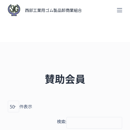
コ
西部工業用ゴム製品卸商業組合
ン
テ
ン
ツ
へ
ス
キ
ッ
プ
賛助会員
件表示
検索: