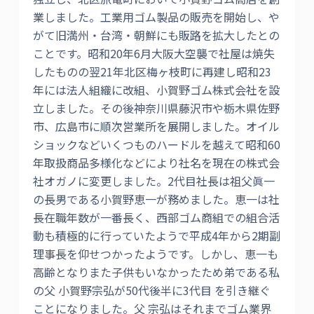
業しました。工業用ゴム製品の販売を開始し、や
がて旧満州・台湾・朝鮮にも販路を拡大したとの
ことです。昭和20年6月大阪大空襲で社屋は焼失
したものの翌21年北区梅ヶ枝町に再建し昭和23
年には法人組織に改組、小賀野ゴム株式会社を設
立しました。その後神奈川県藤沢市や栃木県佐野
市、広島市に順次営業所を展開しました。オイル
ショックなどいくつものハードルを越えて昭和60
年取扱商品多様化などにより社名を現在の株式会
社オガノに変更しました。2代目社長は祖父眞一
の長男である小賀野恵一が務めました。恵一は社
長在職年数が一番長く、西部ゴム商組での組合活
動も積極的に行っていたようで平成4年から2期副
理事長を仰せつかったようです。しかし、恵一も
高齢となりまた子供もいなかったため弟である私
の父 小賀野宗弘が50代後半に3代目 を引き継ぐ
ことになりました。父 宗弘はそれまでゴム業界