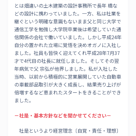
とは畑違いの土木建築の設計事務所で長年 橋な
どの設計に携わっていました。一方、私は社業を
継ぐという明確な意識もないまま父と同じ大学で
通信工学を勉強し大学院卒業後は希望していた通
信関係の会社で働いていました。しかし平成24年
自分の置かれた立場に覚悟を決めオガノに入社し
ました。社員も皆快く迎えてくれ平成28年7月37
才で4代目の社長に就任しました。そしてその翌
年病気で父 宗弘が他界しました。私が入社した
当時、以前から積極的に営業展開していた自動車
の車載部品取引が大きく成長し、結果売り上げが
倍増するなど恵まれたスタートをきることができ
ました。
－社是・基本方針などを聞かせてください－
社是というより経営理念〔自覚・責任・理想〕