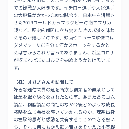
ジャンルを問わずスポーツ観戦それもライブ放送
での観戦が大好きです。イチロー選手や大谷選手
の大記録がかかった時の試合や、日本中を沸騰さ
せた2019ワールドカップラグビーの南アフリカ
戦など、歴史的瞬間に立ち会えた時の感激を味わ
えるのが嬉しいのです、録画やニュース映像では
ダメです。ただ自分で何かスポーツをするかと言
えば昔からこれと言ってありません、新型コロナ
が収まればまたゴルフを始めようかとは思いま
す。
（株）オガノさんを訪問して
好きな通信業界の道を断念し創業者の直系として
社業を継ぐ決心をされたとの事。あまたあるゴム
製品、樹脂製品の商社のなか今後どのような成長
戦略を立て会社を導いていかれるのか、理系出身
の左脳的思考と感動を共有することのできる熱い
心、それに何にもかえ難い若さをそなえた小賀野