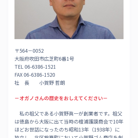
〒564－0052
大阪府吹田市広芝町6番1号
TEL 06-6386-1521
FAX 06-6386-1520
社 長 小賀野 哲朗
－オガノさんの歴史をおしえてください－
私の祖父である小賀野眞一が創業者です。祖父
は徳島から大阪に出て当時の檀浦護謨商会で10年
ほどお世話になったのち昭和13年（1938年）に
独立し、北区旅篭町において小賀野ゴム商店を創