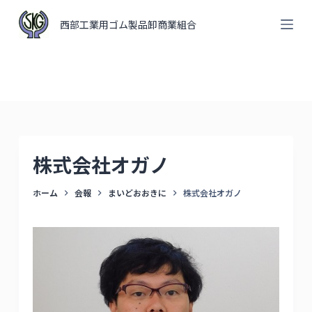
コ
西部工業用ゴム製品卸商業組合
ン
テ
ン
ツ
へ
ス
キ
株式会社オガノ
ッ
プ
ホーム
会報
まいどおおきに
株式会社オガノ