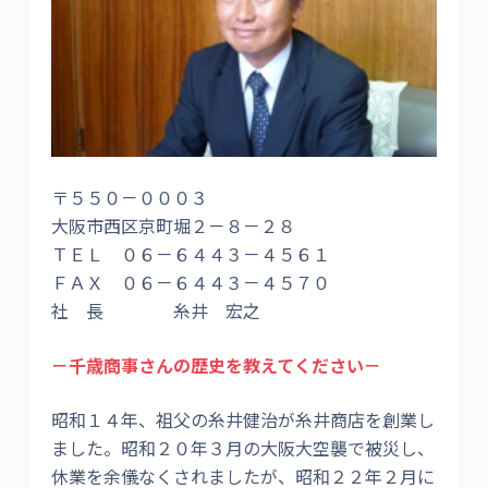
〒５５０－０００３
大阪市西区京町堀２－８－２８
ＴＥＬ ０６－６４４３－４５６１
ＦＡＸ ０６－６４４３－４５７０
社 長 糸井 宏之
－千歳商事さんの歴史を教えてください－
昭和１４年、祖父の糸井健治が糸井商店を創業し
ました。昭和２０年３月の大阪大空襲で被災し、
休業を余儀なくされましたが、昭和２２年２月に