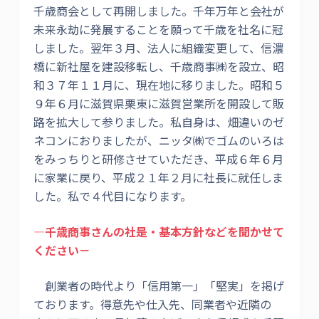
千歳商会として再開しました。千年万年と会社が
未来永劫に発展することを願って千歳を社名に冠
しました。翌年３月、法人に組織変更して、信濃
橋に新社屋を建設移転し、千歳商事㈱を設立、昭
和３７年１１月に、現在地に移りました。昭和５
９年６月に滋賀県栗東に滋賀営業所を開設して販
路を拡大して参りました。私自身は、畑違いのゼ
ネコンにおりましたが、ニッタ㈱でゴムのいろは
をみっちりと研修させていただき、平成６年６月
に家業に戻り、平成２１年２月に社長に就任しま
した。私で４代目になります。
―千歳商事さんの社是・基本方針などを聞かせて
ください－
創業者の時代より「信用第一」「堅実」を掲げ
ております。得意先や仕入先、同業者や近隣の