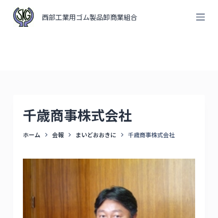
コ
西部工業用ゴム製品卸商業組合
ン
テ
ン
ツ
へ
ス
キ
千歳商事株式会社
ッ
プ
ホーム
会報
まいどおおきに
千歳商事株式会社