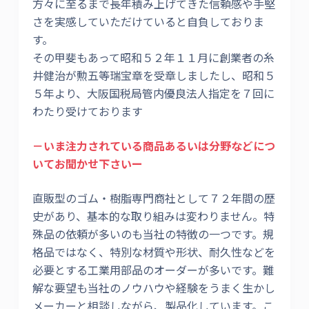
方々に至るまで長年積み上げてきた信頼感や手堅
さを実感していただけていると自負しておりま
す。
その甲斐もあって昭和５２年１１月に創業者の糸
井健治が勲五等瑞宝章を受章しましたし、昭和５
５年より、大阪国税局管内優良法人指定を７回に
わたり受けております
－いま注力されている商品あるいは分野などにつ
いてお聞かせ下さいー
直販型のゴム・樹脂専門商社として７２年間の歴
史があり、基本的な取り組みは変わりません。特
殊品の依頼が多いのも当社の特徴の一つです。規
格品ではなく、特別な材質や形状、耐久性などを
必要とする工業用部品のオーダーが多いです。難
解な要望も当社のノウハウや経験をうまく生かし
メーカーと相談しながら、製品化しています。こ