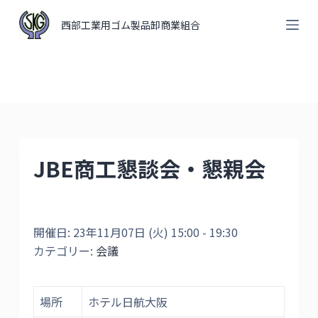
コ
西部工業用ゴム製品卸商業組合
ン
テ
ン
ツ
へ
ス
キ
JBE商工懇談会・懇親会
ッ
プ
開催日: 23年11月07日 (火) 15:00 - 19:30
カテゴリー:
会議
場所
ホテル日航大阪