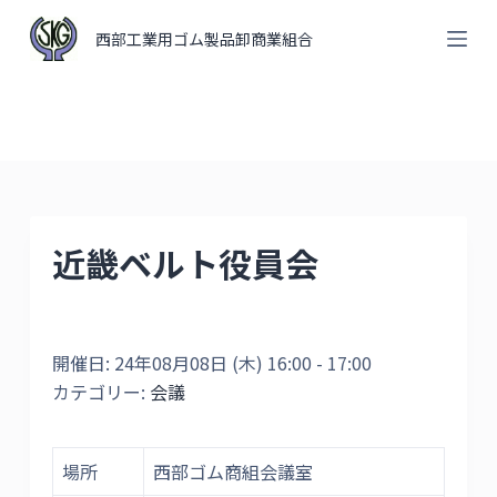
コ
西部工業用ゴム製品卸商業組合
ン
テ
ン
ツ
へ
ス
キ
近畿ベルト役員会
ッ
プ
開催日: 24年08月08日 (木) 16:00 - 17:00
カテゴリー:
会議
場所
西部ゴム商組会議室