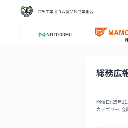
コ
西部工業用ゴム製品卸商業組合
ン
テ
ン
ツ
へ
ス
キ
ッ
総務広
プ
開催日: 25年11月2
カテゴリー:
会