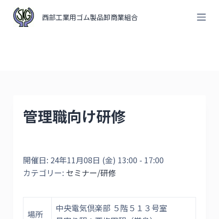
コ
西部工業用ゴム製品卸商業組合
ン
テ
ン
ツ
へ
ス
キ
管理職向け研修
ッ
プ
開催日: 24年11月08日 (金) 13:00 - 17:00
カテゴリー:
セミナー/研修
中央電気倶楽部 ５階５１３号室
場所