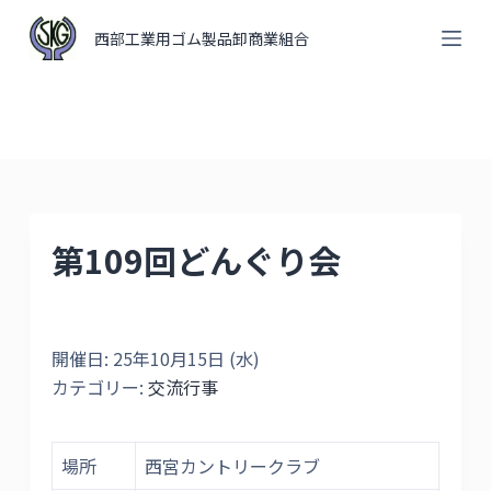
コ
西部工業用ゴム製品卸商業組合
ン
テ
ン
ツ
へ
ス
キ
第109回どんぐり会
ッ
プ
開催日: 25年10月15日 (水)
カテゴリー:
交流行事
場所
西宮カントリークラブ