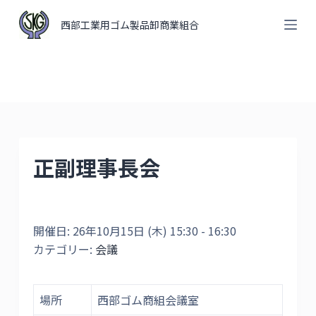
コ
西部工業用ゴム製品卸商業組合
ン
テ
ン
ツ
へ
ス
キ
正副理事長会
ッ
プ
開催日: 26年10月15日 (木) 15:30 - 16:30
カテゴリー:
会議
場所
西部ゴム商組会議室