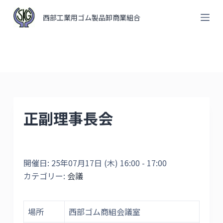
コ
西部工業用ゴム製品卸商業組合
ン
テ
ン
ツ
へ
ス
キ
正副理事長会
ッ
プ
開催日: 25年07月17日 (木) 16:00 - 17:00
カテゴリー:
会議
場所
西部ゴム商組会議室