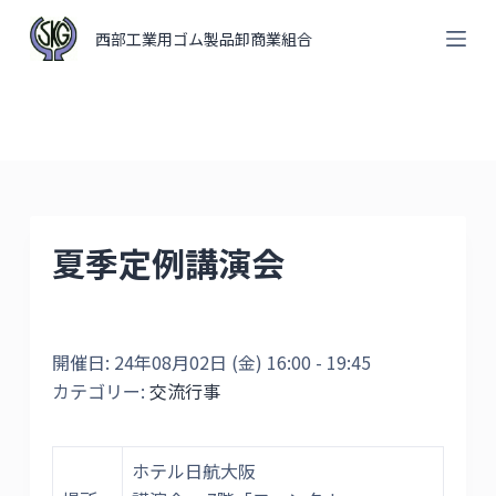
コ
西部工業用ゴム製品卸商業組合
ン
テ
ン
ツ
へ
ス
キ
夏季定例講演会
ッ
プ
開催日: 24年08月02日 (金) 16:00 - 19:45
カテゴリー:
交流行事
ホテル日航大阪