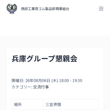
コ
西部工業用ゴム製品卸商業組合
ン
テ
ン
ツ
へ
ス
キ
兵庫グループ懇親会
ッ
プ
開催日: 26年08月06日 (木) 18:00 - 19:30
カテゴリー:
交流行事
場所
三宮界隈