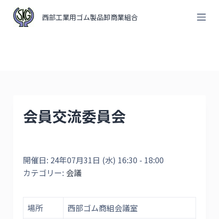
コ
西部工業用ゴム製品卸商業組合
ン
テ
ン
ツ
へ
ス
キ
会員交流委員会
ッ
プ
開催日: 24年07月31日 (水) 16:30 - 18:00
カテゴリー:
会議
場所
西部ゴム商組会議室