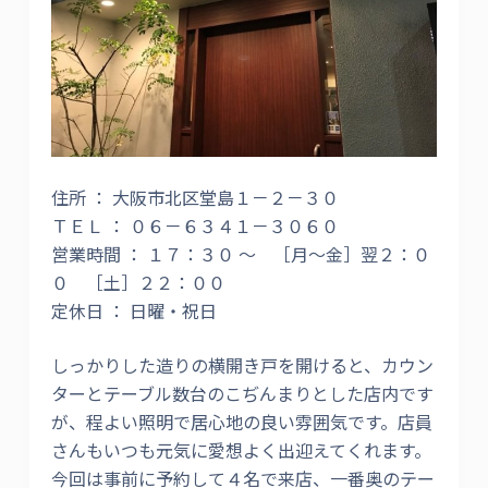
住所 ： 大阪市北区堂島１－２－３０
ＴＥＬ ： ０６－６３４１－３０６０
営業時間 ： １７：３０ ～ ［月～金］翌２：０
０ ［土］２２：００
定休日 ： 日曜・祝日
しっかりした造りの横開き戸を開けると、カウン
ターとテーブル数台のこぢんまりとした店内です
が、程よい照明で居心地の良い雰囲気です。店員
さんもいつも元気に愛想よく出迎えてくれます。
今回は事前に予約して４名で来店、一番奥のテー