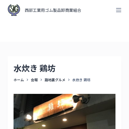
コ
西部工業用ゴム製品卸商業組合
ン
テ
ン
ツ
へ
ス
キ
水炊き 鶏坊
ッ
プ
ホーム
会報
路地裏グルメ
水炊き 鶏坊