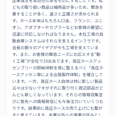
企業理念を実効性のあるものにすることです。私
どもの取り扱い商品は補用品が多いため、緊急を
要することが多く、速さと正確さが求められま
す。ホース本体はもちろん口金、フランジ、ユニ
オン、アダプターやカプラーなどお客様の要望に
迅速に対応しなければなりません。本社工場の自
動倉庫システムはそれらを支えるインフラです。
会長の数々のアイデアが今も工場を支えていま
す。また、お客様の緊急ニーズにお応えする“動
く工場”が全社で10台あります、高圧ホースアッ
センブリーの即納体制を常に整えるべく「高圧ホ
ースアッセン車による出張製作体制」を確立して
います。一方、高圧ホース自体は特に新しい製品
云々は少ないですがそれに取り付く周辺部品がど
んどん新しくなっています、それらの情報収集並
びに客先への情報発信にも今後注力いていくつも
りです。結果的に高圧ホースの売り上げにも繋が
ると考えています。本業以外への事業の試みとし