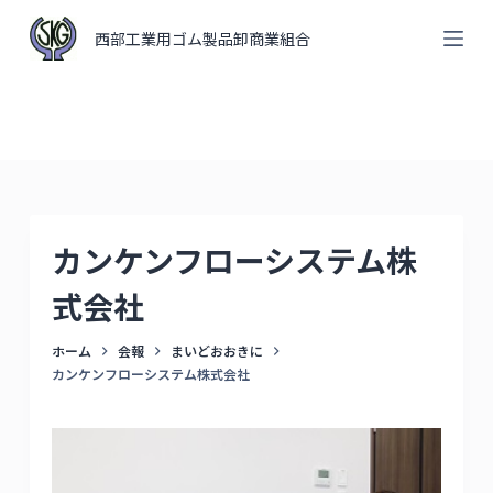
コ
西部工業用ゴム製品卸商業組合
ン
テ
ン
ツ
へ
ス
キ
カンケンフローシステム株
ッ
プ
式会社
ホーム
会報
まいどおおきに
カンケンフローシステム株式会社