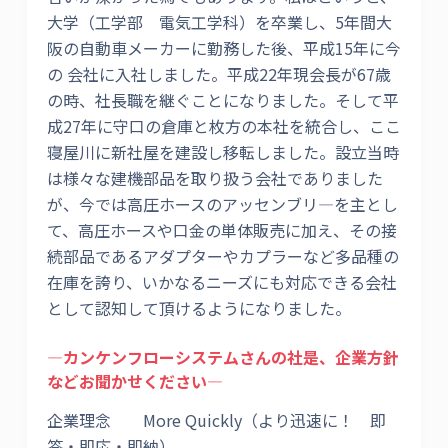
大学（工学部 電気工学科）を卒業し、5年間大
阪の自動車メーカーに勤務した後、平成15年に今
の 会社に入社しました。平成22年現会長が67歳
の時、社長職を継ぐことになりました。そして平
成27年に守口の倉庫と枚方の本社を統合し、ここ
寝屋川に新社屋を建設し移転しました。設立当時
は様々な建機部品を取り扱う会社でありました
が、今では高圧ホースのアッセンブリ―を主とし
て、高圧ホースや口金の単体販売に加え、その接
続部品であるアダプターやカプラーなど多品種の
在庫を誇り、いかなるニーズにも対応できる会社
として認知して頂けるようになりました。
―カンケンフローシステムさんの社是、企業方針
などお聞かせください―
企業理念 More Quickly（より迅速に！ 即
答・即応・即納）