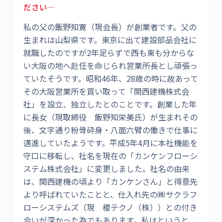
ださい―
私の父の飯野知寛（現会長）が創業者です。父の
生まれは山梨県です。東京に出て建設部品会社に
就職したのですが2年足らずで西も東も分からな
い大阪の地へ赴任を命じられ営業所長とし頑張っ
ていたそうです。昭和46年、28歳の時に故あって
その大阪営業所を買い取って「関西建機株式会
社」を設立、独立したとのことです。創業した年
に長女（現取締役 飯野知栄美氏）が生まれその
後、文字通り粉骨砕身・八面六臂の働きで仕事に
邁進していたようです。平成5年4月に本社機能を
守口に移転し、社名を現在の「カンケンフローシ
ステム株式会社」に変更しました。社名の由来
は、関西建機の頃より「カンケンさん」と得意先
より呼ばれていたことと、仕入れ先の㈱サクラフ
ローシステムズ（現 櫻テクノ（株））との付き
合いが深かった為でもあります。私はというと、