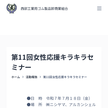
コ
西部工業用ゴム製品卸商業組合
ン
テ
ン
ツ
へ
ス
キ
第11回女性応援キラキラセ
ッ
プ
ミナー
ホーム
活動報告
第11回女性応援キラキラセミナー
●日 時 令和７年７月１８日（金）
●場 所 ㈱ニシヤマ、アルカンシェル