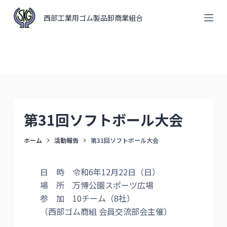
コ
西部工業用ゴム製品卸商業組合
ン
テ
ン
ツ
へ
ス
キ
第31回ソフトボール大会
ッ
プ
ホーム
活動報告
第31回ソフトボール大会
日 時 令和6年12月22日（日）
場 所 万博公園スポーツ広場
参 加 10チーム（8社）
（西部ゴム商組 会員交流部会主催）